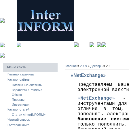
главная
Главная
»
2009
»
Декабрь
»
29
Меню сайта
Главная страница
«NetExchange»
Каталог сайтов
Представляем Ва
Платежные системы
электронной валют
Заработок / Реклама
Обмен
«NetExchange»
- о
Проекты
инструментами для
Инвестиции
отличие в том, 
Каталог статей
пополнять электр
Cтатьи «InterINFORM»
банковские систем
Черный список
только пополнить,
Гостевая книга