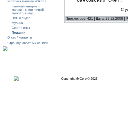
банковский счет.
Интернет магазин
«Ozon»
Книжный интернет-
С у
магазин, книги почтой,
заказать книгу.
DVD и видео
Просмотров: 421 | Дата:
29.12.2009
| Р
Музыка
Софт и игры
Подарки
О нас / Контакты
Страница обратных ссылок
Copyright MyCorp © 2026